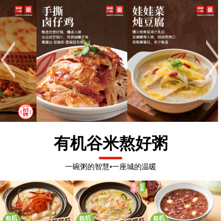
有机谷米熬好粥
一碗粥的智慧•一座城的温暖