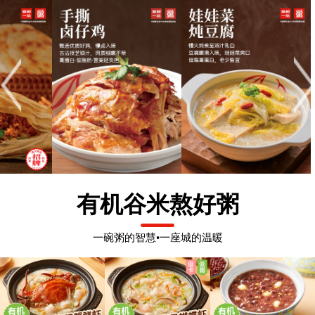
有机谷米熬好粥
一碗粥的智慧•一座城的温暖